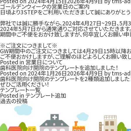
Posted on
2024年4月15日
2026年4月9日
by
tms-ad
ゴールデンウィークの営業日のご案内
日頃より3STEPをご利用いただきまして誠にありがとう
弊社では誠に勝手ながら、2024年4月27日~29日、5
2024年5月7日から通常通りご対応させていただきます
期間中ご不便をおかけ致しますが、何卒宜しくお願い申
※ご注文につきまして※
GW期間中のご注文につきましては4月29日15時以降
ご不便おかけしますが、ご理解のほどよろしくお願い致し
Posted in
営業日について
歯科医院向け開院のテンプレートを追加しました！
Posted on
2024年1月26日
2026年4月9日
by
tms-ad
歯科医院向け開院のテンプレートを2種類追加しました
ぜひご活用ください！
テンプレート一覧
Posted in
テンプレート追加
投
過去の投稿
稿
ナ
ビ
ゲ
ー