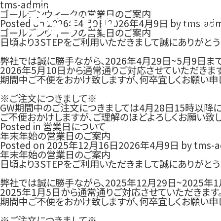
tms-admin
病院や介護のチラシを簡単に制作！医療向けテンプレートが豊富！
ゴールデンウィークの営業日のご案内
Posted on
2026年4月9日
2026年4月9日
by
tms-adm
TOPPAGE
ゴールデンウィークの営業日のご案内
日頃より3STEPをご利用いただきまして誠にありがとう
弊社では誠に勝手ながら、2026年4月29日~5月9日
2026年5月10日から通常通りご対応させていただきます
期間中ご不便をおかけ致しますが、何卒宜しくお願い申
※ご注文につきまして※
GW期間中のご注文につきましては4月28日15時以降
ご不便おかけしますが、ご理解のほどよろしくお願い致し
Posted in
営業日について
年末年始の営業日のご案内
Posted on
2025年12月16日
2026年4月9日
by
tms-a
年末年始の営業日のご案内
日頃より3STEPをご利用いただきまして誠にありがとう
弊社では誠に勝手ながら、2025年12月29日~2025
2025年1月5日から通常通りご対応させていただきます
期間中ご不便をおかけ致しますが、何卒宜しくお願い申
※ご注文につきまして※